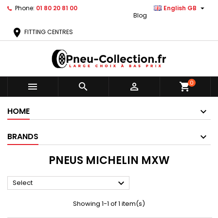

Phone:
01 80 20 81 00
English GB
Blog
location_on
FITTING CENTRES
0



shopping_cart
HOME
BRANDS
PNEUS MICHELIN MXW

Select
Showing 1-1 of 1 item(s)