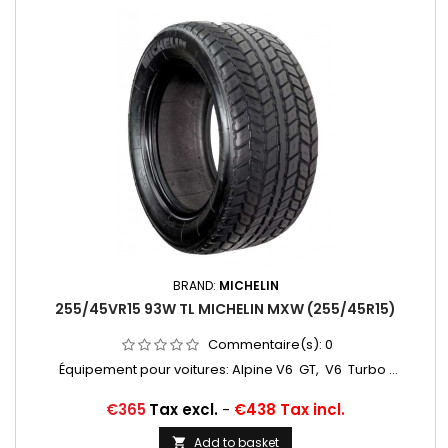
BRAND:
MICHELIN
255/45VR15 93W TL MICHELIN MXW (255/45R15)
Commentaire(s):
0
Équipement pour voitures: Alpine V6 GT, V6 Turbo ...
Price
€365
Tax excl.
-
€438 Tax incl.
Add to basket
