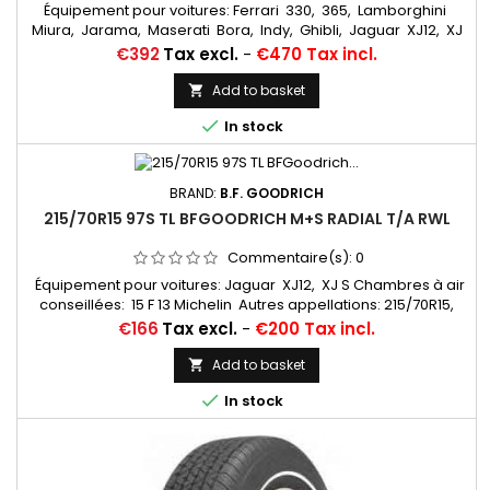
Équipement pour voitures: Ferrari 330, 365, Lamborghini
Miura, Jarama, Maserati Bora, Indy, Ghibli, Jaguar XJ12, XJ
S Chambres à air conseillées: 15 F 13 Michelin Autres
Price
€392
Tax excl.
-
€470 Tax incl.
appellations: 215/70R15, 215/70SR15, 215/70-15, 215/70x15,
215/70/15, 215/70ZR15, 215/70*15, 215/70/15, 215/70 VR 15, 215/70
Add to basket

R 15

In stock
BRAND:
B.F. GOODRICH
215/70R15 97S TL BFGOODRICH M+S RADIAL T/A RWL
Commentaire(s):
0
Équipement pour voitures: Jaguar XJ12, XJ S Chambres à air
conseillées: 15 F 13 Michelin Autres appellations: 215/70R15,
215/70VR15, 215/70-15, 215/70x15, 215/70/15, 215/70ZR15,
Price
€166
Tax excl.
-
€200 Tax incl.
215/70*15, 215/70/15, 215/70 VR 15, 215/70 R 15
Add to basket


In stock