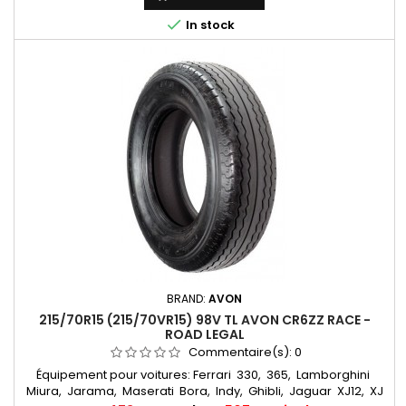
R 15

In stock
BRAND:
AVON
215/70R15 (215/70VR15) 98V TL AVON CR6ZZ RACE -
ROAD LEGAL
Commentaire(s):
0
Équipement pour voitures: Ferrari 330, 365, Lamborghini
Miura, Jarama, Maserati Bora, Indy, Ghibli, Jaguar XJ12, XJ