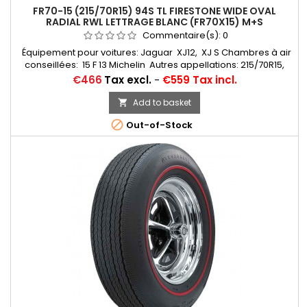
FR70-15 (215/70R15) 94S TL FIRESTONE WIDE OVAL
RADIAL RWL LETTRAGE BLANC (FR70X15) M+S
Commentaire(s):
0
Équipement pour voitures: Jaguar XJ12, XJ S Chambres à air
conseillées: 15 F 13 Michelin Autres appellations: 215/70R15,
215/70VR15, 215/70-15, 215/70x15, 215/70/15, 215/70ZR15,
Price
€466
Tax excl.
-
€559 Tax incl.
215/70*15, 215/70/15, 215/70 VR 15, 215/70 R 15
Add to basket


Out-of-Stock