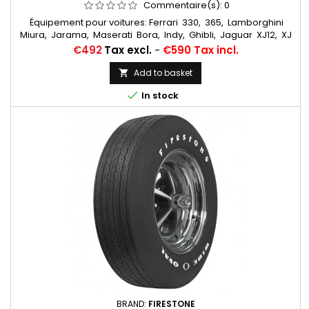
Commentaire(s):
0
Équipement pour voitures: Ferrari 330, 365, Lamborghini
Miura, Jarama, Maserati Bora, Indy, Ghibli, Jaguar XJ12, XJ
S Chambres à air conseillées: 15 F 13 Michelin Autres
Price
€492
Tax excl.
-
€590 Tax incl.
appellations: 215/70R15, 215/70VR15, 215/70-15, 215/70x15,
215/70/15, 215/70ZR15, 215/70*15, 215/70/15, 215/70 VR 15, 215/70
Add to basket

R 15

In stock
BRAND:
FIRESTONE