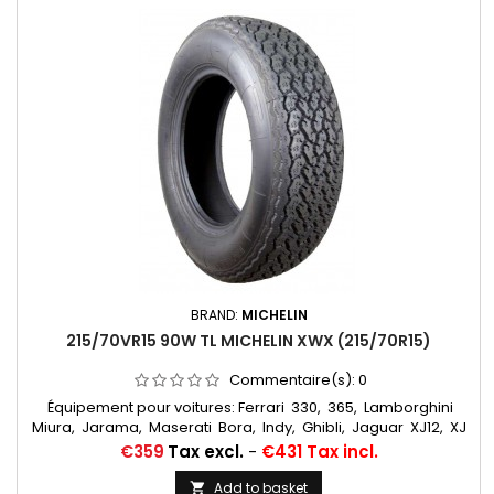
BRAND:
MICHELIN
215/70VR15 90W TL MICHELIN XWX (215/70R15)
Commentaire(s):
0
Équipement pour voitures: Ferrari 330, 365, Lamborghini
Miura, Jarama, Maserati Bora, Indy, Ghibli, Jaguar XJ12, XJ
S Chambres à air conseillées: 15 F 13 Michelin Autres
Price
€359
Tax excl.
-
€431 Tax incl.
appellations: 215/70R15, 215/70VR15, 215/70-15, 215/70x15,
215/70/15, 215/70ZR15, 215/70*15, 215/70/15, 215/70 VR 15, 215/70
Add to basket
