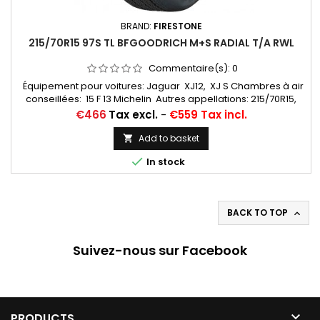
BRAND:
FIRESTONE
215/70R15 97S TL BFGOODRICH M+S RADIAL T/A RWL
Commentaire(s):
0
Équipement pour voitures: Jaguar XJ12, XJ S Chambres à air
conseillées: 15 F 13 Michelin Autres appellations: 215/70R15,
215/70VR15, 215/70-15, 215/70x15, 215/70/15, 215/70ZR15,
Price
€466
Tax excl.
-
€559 Tax incl.
215/70*15, 215/70/15, 215/70 VR 15, 215/70 R 15
Add to basket


In stock
BACK TO TOP

Suivez-nous sur Facebook

PRODUCTS