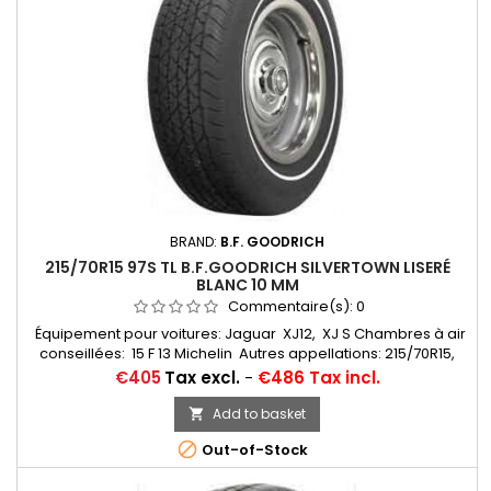
BRAND:
B.F. GOODRICH
215/70R15 97S TL B.F.GOODRICH SILVERTOWN LISERÉ
BLANC 10 MM
Commentaire(s):
0
Équipement pour voitures: Jaguar XJ12, XJ S Chambres à air
conseillées: 15 F 13 Michelin Autres appellations: 215/70R15,
215/70VR15, 215/70-15, 215/70x15, 215/70/15, 215/70ZR15,
Price
€405
Tax excl.
-
€486 Tax incl.
215/70*15, 215/70/15, 215/70 VR 15, 215/70 R 15
Add to basket


Out-of-Stock