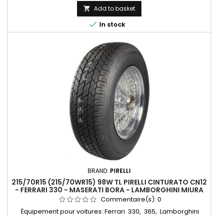
215/70/15, 215/70ZR15, 215/70*15, 215/70/15, 215/70 VR 15, 215/70
Add to basket

R 15

In stock
BRAND:
PIRELLI
215/70R15 (215/70WR15) 98W TL PIRELLI CINTURATO CN12
- FERRARI 330 - MASERATI BORA - LAMBORGHINI MIURA
Commentaire(s):
0
Équipement pour voitures: Ferrari 330, 365, Lamborghini