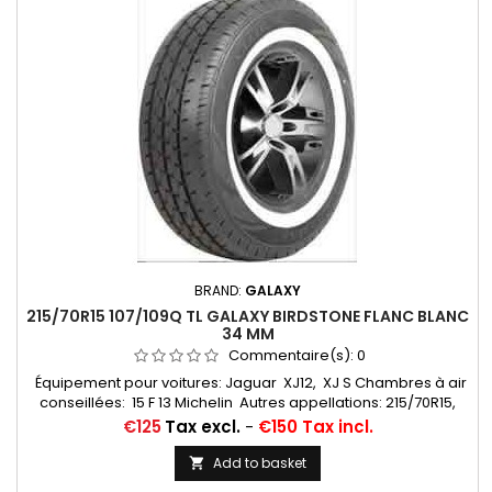
BRAND:
GALAXY
215/70R15 107/109Q TL GALAXY BIRDSTONE FLANC BLANC
34 MM
Commentaire(s):
0
Équipement pour voitures: Jaguar XJ12, XJ S Chambres à air
conseillées: 15 F 13 Michelin Autres appellations: 215/70R15,
215/70VR15, 215/70-15, 215/70x15, 215/70/15, 215/70ZR15,
Price
€125
Tax excl.
-
€150 Tax incl.
215/70*15, 215/70/15, 215/70 VR 15, 215/70 R 15, 215/70TR15
Add to basket
