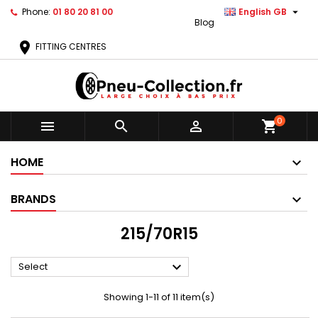

Phone:
01 80 20 81 00
English GB
Blog
location_on
FITTING CENTRES
0



shopping_cart
HOME
BRANDS
215/70R15

Select
Showing 1-11 of 11 item(s)